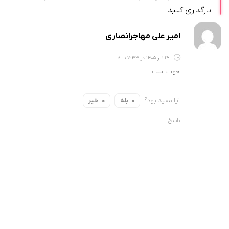
بارگذاری کنید
امیر علی مهاجرانصاری
14 تیر 1405 در 7:33 ب.ظ
خوب است
آیا مفید بود؟
بله
خیر
0
0
پاسخ