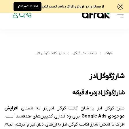
اطلاعات بیشتر
از همکاری در فروش افراک درآمد کسب کنید
افراک
تبلیغات در گوگل
شارژ اکانت گوگل ادز
شارژ گوگل ادز
شارژ گوگل ادز در ۱۰ دقیقه
شارژ گوگل ادز یا شارژ اکانت گوگل ادوردز به معنای
افزایش
موجودی Google Ads
برای راه اندازی کمپین‌های هدفمند است.
افراک با امکان شارژ اکانت گوگل ادز با ارزهای دلار، لیر و درهم، انجام