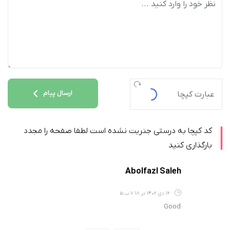
ارسال پیام
کد کپچا به درستی جنریت نشده است لطفا صفحه را مجدد
بارگذاری کنید
Abolfazl Saleh
12 دی 1402 در 7:18 ب.ظ
Good