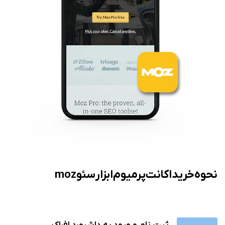
نحوه خرید اکانت پرمیوم ابزار سئو moz