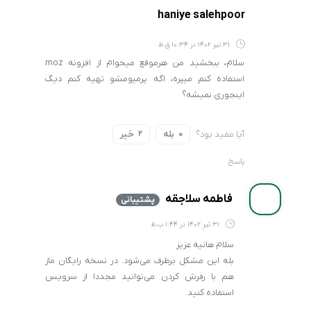
haniye salehpoor
31 تیر 1402 در 10:34 ق.ظ
سلام، ببخشید من هرموقع میخوام از افزونه moz
استفاده کنم میپره، اگه پرمیومشو تهیه کنم دیگ
اینجوری نمیشه؟
آیا مفید بود؟
بله
خیر
2
0
پاسخ
فاطمه سلاجقه
پشتیبانی
31 تیر 1402 در 1:44 ب.ظ
سلام هانیه عزیز
بله این مشکل برطرف می‌شود. در نسخه رایگان ماز
هم با رفرش کردن می‌توانید مجددا از سرویس
استفاده کنید.