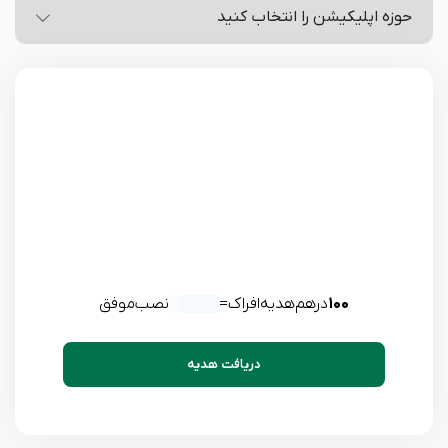
100
درهم هدیه افراک
=
نصب موفق
دریافت هدیه