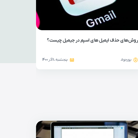
روش‌های حذف ایمیل های اسپم در جیمیل چیست؟
انواع کمپین
پورجواد
پنجشنبه ، 11 آذر 1400
ساره منص