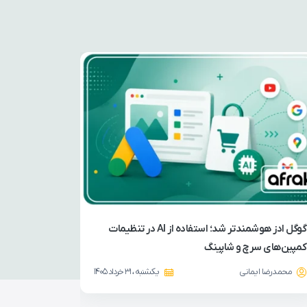
گوگل ادز هوشمندتر شد؛ استفاده از AI در تنظیمات
کمپین‌های سرچ و شاپینگ
آیا تبلیغات
محمدرضا ایمانی
یکشنبه ، 31 خرداد 1405
محمدرضا ا