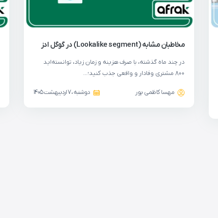
مخاطبان مشابه (Lookalike segment) در گوگل ادز
در چند ماه گذشته، با صرف هزینه و زمان زیاد، توانسته‌اید
۸۰۰ مشتری وفادار و واقعی جذب کنید؛…
مهسا کاظمی پور
دوشنبه ، 7 اردیبهشت 1405