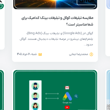
مقایسه تبلیغات گوگل و تبلیغات بینگ؛ کدامیک برای
شما مناسبتر است؟
گوگل ادز (Google Ads) و تبلیغات بینگ (Bing Ads)،
پلتفرم‌های پیشرو در عرصه تبلیغات دیجیتال هستند. گوگل
حدود…
محمدرضا ایمانی
شنبه ، 16 خرداد 1405