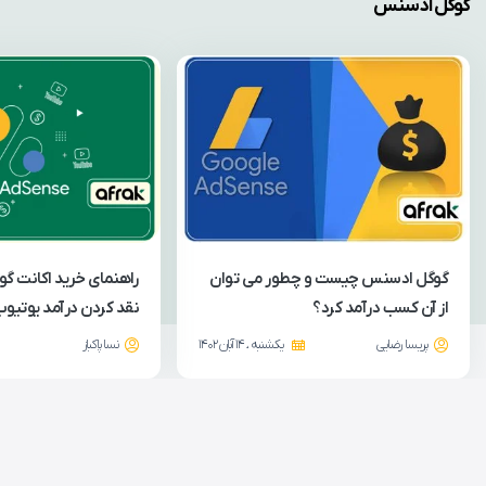
گوگل ادسنس
گوگل ادسنس چیست و چطور می توان
راهنمای خرید اکانت گ
از آن کسب درآمد کرد؟
نقد کردن درآمد یوتیو
پریسا رضایی
یکشنبه ، 14 آبان 1402
نسا پاکباز