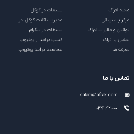
آلمان و او هم هر شش ماه برام پول می‌فرسته که برای
مجله افراک
تبلیغات در گوگل
من خیلی دیر است میخواستم ببینم شرایطش چیه
مرکز پشتیبانی
مدیریت اکانت گوگل ادز
آیا مفید بود؟
بله
خیر
0
0
قوانین و مقررات افراک
تبلیغات در تلگرام
تماس با افراک
کسب درآمد از یوتیوب
پاسخ
تعرفه ها
محاسبه درآمد یوتیوب
parisa rezaei
پشتیبانی
8 مهر 1403 در 10:18 ق.ظ
سلام و عرض ادب
تماس با ما
از این طریق اقدام نمایید و شرایط را مطالعه
فرمایید:
salam@afrak.com
نقد کردن درآمد گوگل ادسنس
02191092000
آیا مفید بود؟
بله
خیر
0
0
پاسخ