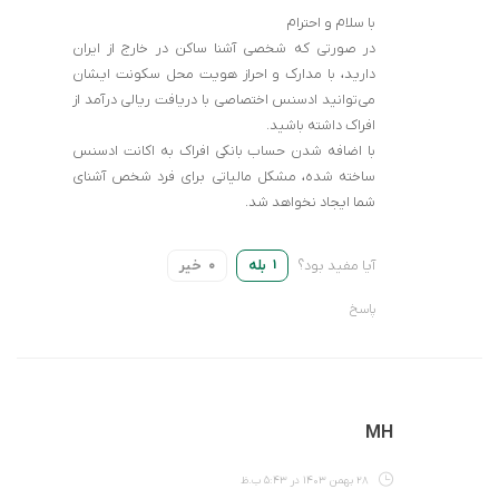
با سلام و احترام
در صورتی که شخصی آشنا ساکن در خارج از ایران
دارید، با مدارک و احراز هویت محل سکونت ایشان
می‌توانید ادسنس اختصاصی با دریافت ریالی درآمد از
افراک داشته باشید.
با اضافه شدن حساب بانکی افراک به اکانت ادسنس
ساخته شده، مشکل مالیاتی برای فرد شخص آشنای
شما ایجاد نخواهد شد.
آیا مفید بود؟
بله
خیر
0
1
پاسخ
MH
28 بهمن 1403 در 5:43 ب.ظ