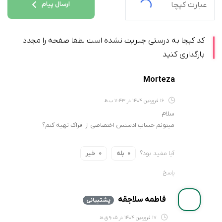
ارسال پیام
کد کپچا به درستی جنریت نشده است لطفا صفحه را مجدد
بارگذاری کنید
Morteza
16 فروردین 1404 در 7:43 ب.ظ
سلام
میتونم حساب ادسنس اختصاصی از افراک تهیه کنم؟
آیا مفید بود؟
بله
خیر
0
0
پاسخ
فاطمه سلاجقه
پشتیبانی
17 فروردین 1404 در 9:05 ق.ظ