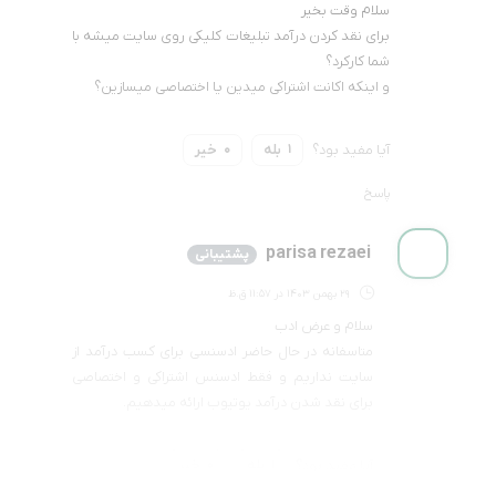
سلام وقت بخیر
برای نقد کردن درآمد تبلیغات کلیکی روی سایت میشه با
شما کارکرد؟
و اینکه اکانت اشتراکی میدین یا اختصاصی میسازین؟
آیا مفید بود؟
بله
خیر
0
1
پاسخ
parisa rezaei
پشتیبانی
29 بهمن 1403 در 11:57 ق.ظ
سلام و عرض ادب
متاسفانه در حال حاضر ادسنسی برای کسب درآمد از
سایت نداریم و فقط ادسنس اشتراکی و اختصاصی
برای نقد شدن درآمد یوتیوب ارائه میدهیم.
آیا مفید بود؟
بله
خیر
0
1