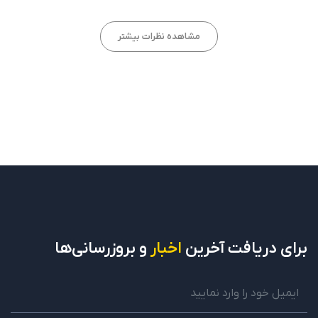
پاسخ
مشاهده نظرات بیشتر
حجت کرم نژاد
7 دی 1403 در 1:11 ب.ظ
باسلام من یوتیوب در یوتیوب هستم با این شرایط من
حساب ادسنس نمی توانم باز کنم چون درخارج کشور
کسی نم شناسم چکار کنم
آیا مفید بود؟
بله
خیر
0
0
پاسخ
برای دریافت
آخرین
اخبار
و بروزرسانی‌ها
parisa rezaei
پشتیبانی
10 دی 1403 در 10:10 ق.ظ