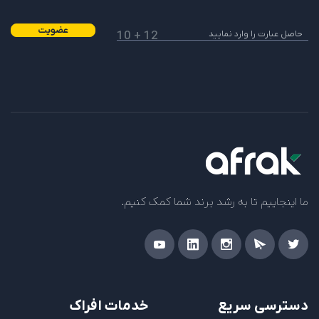
سلام و عرض ادب
شما میتوانید کانال یوتیوب خود را در پنل افراک ثبت
عضویت
12 + 10
کنید تا کارشناسان ما بررسی کنند و در صورت تایید، با
شما تماس بگیرند. افراک با یوتیوبرهای زیادی درحال
همکاری است و با ادسنس های اشتراکی و اختصاصی،
درآمد شما را نقد میکند.
آیا مفید بود؟
بله
خیر
0
0
پاسخ
ما اینجاییم تا به رشد برند شما کمک کنیم.
حامد دل آهنگ
8 مهر 1403 در 9:27 ق.ظ
میخواستم حساب ادسنس خودم را به حساب بانکی
افراک وصل کنم که بتونم تو ایران ماه به ماه دریافت کنم
دسترسی سریع
خدمات افراک
فعلا حساب ادسنس ام به نام یکی از دوستانم است در