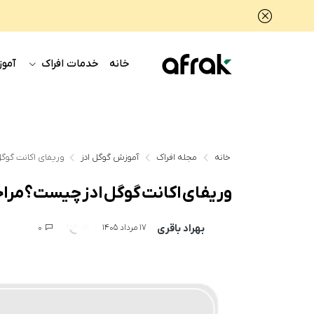
خانه
خدمات افراک
آموز
خانه
مجله افراک
آموزش گوگل ادز
وریفای اکانت گوگل
وریفای اکانت گوگل ادز چیست؟ مراحل
بهراد باقری
0
954
17 مرداد 1405