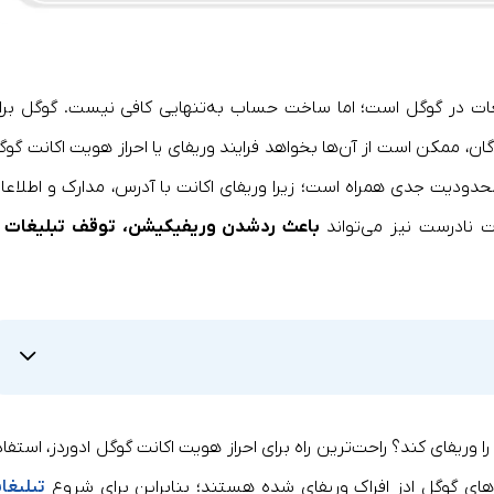
ات در گوگل است؛ اما ساخت حساب به‌تنهایی کافی نیست. گوگل برا
گان، ممکن است از آن‌ها بخواهد فرایند وریفای یا احراز هویت اکانت گوگ
با محدودیت جدی همراه است؛ زیرا وریفای اکانت با آدرس، مدارک و اطلاعا
ت نادرست نیز می‌تواند
باعث ردشدن وریفیکیشن، توقف تبلیغات ی
 را وریفای کند؟ راحت‌ترین راه برای احراز هویت اکانت گوگل ادوردز، استفا
های گوگل ادز افراک وریفای شده‌ هستند؛ بنابراین برای شروع
تبلیغا