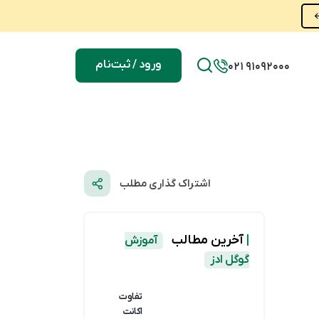
ورود / ثبت‌نام
021 91092000
اشتراک گذاری مطلب
|
آخرین مطالب
آموزش
گوگل ادز
تفاوت
اکانت