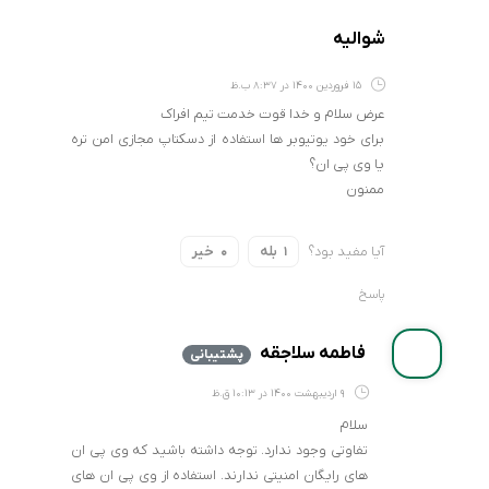
شوالیه
15 فروردین 1400 در 8:37 ب.ظ
عرض سلام و خدا قوت خدمت تیم افراک
برای خود یوتیوبر ها استفاده از دسکتاپ مجازی امن تره
یا وی پی ان؟
ممنون
آیا مفید بود؟
بله
خیر
0
1
پاسخ
فاطمه سلاجقه
پشتیبانی
9 اردیبهشت 1400 در 10:13 ق.ظ
سلام
تفاوتی وجود ندارد. توجه داشته باشید که وی پی ان
های رایگان امنیتی ندارند. استفاده از وی پی ان های