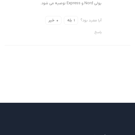
پولی Nord و Express توصیه می شود.
آیا مفید بود؟
بله
خیر
0
1
پاسخ