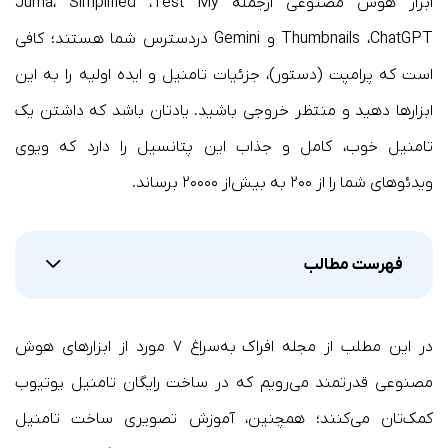
ابزار هوش مصنوعی ازجمله Juma، Simplified ،Test My
Thumbnails ،ChatGPT و Gemini دردسترس شما هستند؛ کافی
است که پرامپت (دستور)، جزئیات تامنیل و ایده اولیه را به این
ابزارها دهید و منتظر خروجی باشید. یادتان باشد که داشتن یک
تامنیل خوب، کامل و جذاب این پتانسیل را دارد که ویوی
ویدئوهای شما را از ۲۰۰ به بیش‌از ۲۰۰۰۰ برساند.
فهرست مطالب
در این مطلب از مجله افراک
به‌سراغ ۷ مورد از ابزارهای هوش
مصنوعی قدرتمند می‌رویم که در ساخت رایگان تامنیل یوتیوب
کمک‌تان می‌کنند؛ همچنین، آموزش تصویری ساخت تامنیل