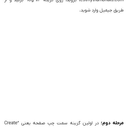
testmythumbnails.com بروید، روی گزینه “log in” بزنید و از
طریق جیمیل وارد شوید.
مرحله دوم؛
در اولین گزینه سمت چپ صفحه یعنی “Create