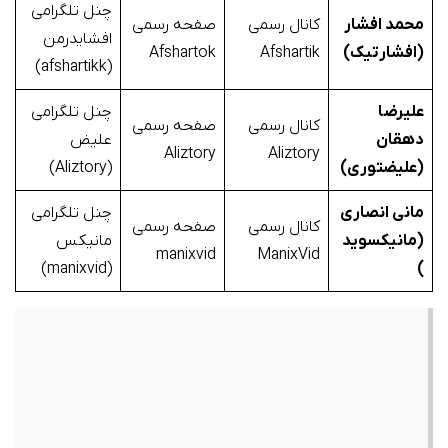
چنل تلگرامی
محمد افشار
کانال رسمی
صفحه رسمی
افشایدرمن
(افشارتیک)
Afshartik
Afshartok
(afshartikk)
علیرضا
چنل تلگرامی
کانال رسمی
صفحه رسمی
دهقان
علیض
Aliztory
Aliztory
(علیضتوری)
(Aliztory)
مانی انصاری
چنل تلگرامی
کانال رسمی
صفحه رسمی
(مانیکسوید
مانیکس
manixvid
ManixVid
(manixvid)
)