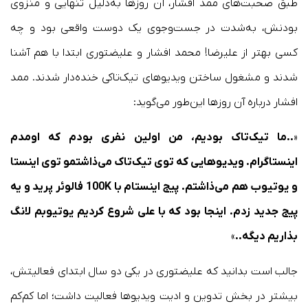
طبق صحبت‌های ممد افشار، آن روزها به‌دلیل تنهایی و منزوی
بودنش، به‌شدت در جست‌وجوی یک دوست واقعی بود و چه
کسی بهتر از علیرضا! محمد افشار و علیضتوری ابتدا با هم آشنا
شدند و مشغول ساختن ویدیوهای تیک‌تاکی خنده‌دار شدند. ممد
افشار درباره آن روزها این‌طور می‌گوید:
«
..ما تیک‌تاک بودیم، من اولین نفری بودم که اومدم
اینستاگرام. ویدیوهایی که توی تیک‌تاک می‌ذاشتمو توی اینستا
و یوتیوب هم می‌ذاشتم. پیج اینستام با 100
K
فالوئر پرید و یه
پیج جدید زدم. اینجا بود که با علی شروع کردیم یوتیوبم لانگ
بذاریم دیگه..
»
جالب است بدانید که علیضتوری در یکی دو سال ابتدای فعالیتش،
بیشتر در بخش تدوین و ادیت ویدیوها فعالیت داشت؛ اما کم‌کم