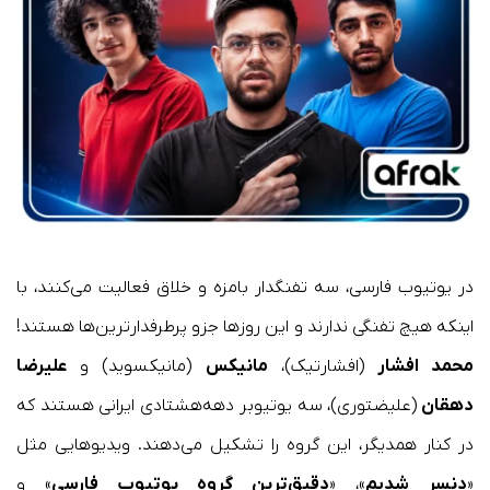
در یوتیوب فارسی، سه تفنگدار بامزه و خلاق فعالیت می‌کنند، با
اینکه هیچ تفنگی ندارند و این روزها جزو پرطرفدارترین‌ها هستند!
محمد افشار
(افشارتیک)،
مانیکس
(مانیکسوید) و
علیرضا
دهقان
(علیضتوری)، سه یوتیوبر دهه‌هشتادی ایرانی هستند که
در کنار همدیگر، این گروه را تشکیل می‌دهند. ویدیوهایی مثل
«
دنسر شدیم
»، «
دقیق‌ترین گروه یوتیوب فارسی
» و