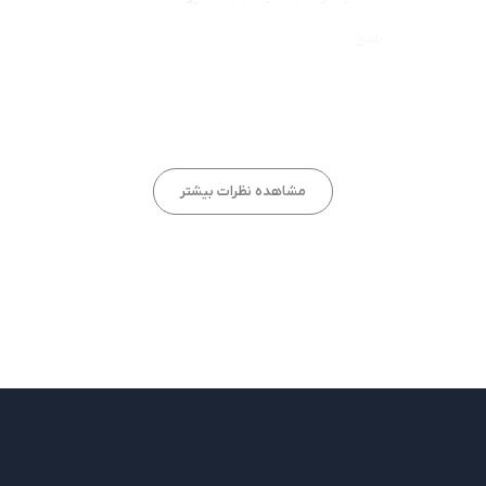
پاسخ
مهناز
مشاهده نظرات بیشتر
22 بهمن 1397 در 1:33 ق.ظ
هیچ فایده ای نداره.. 3 هفته اس دارم اینکارو میکنم اما
انگار نه انگار.. اعصابمو خرد کرده اینستا
آیا مفید بود؟
بله
خیر
0
0
پاسخ
پور جواد
پشتیبانی
5 اسفند 1397 در 4:49 ب.ظ