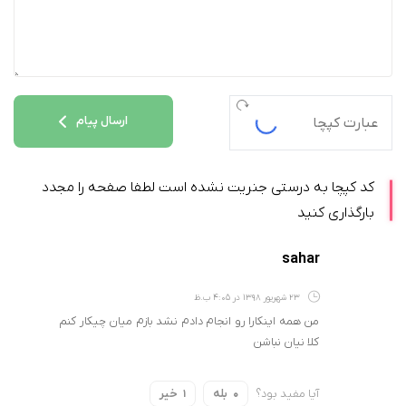
ارسال پیام
کد کپچا به درستی جنریت نشده است لطفا صفحه را مجدد
بارگذاری کنید
sahar
23 شهریور 1398 در 4:05 ب.ظ
من همه اینکارا رو انجام دادم نشد بازم میان چیکار کنم
کلا نیان نباشن
آیا مفید بود؟
بله
خیر
1
0