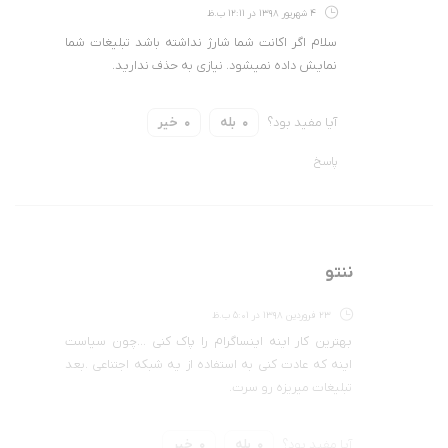
4 شهریور 1398 در 12:11 ب.ظ
سلام اگر اکانت شما شارژ نداشته باشد تبلیغات شما
نمایش داده نمیشود. نیازی به حذف ندارید.
آیا مفید بود؟
بله
خیر
0
0
پاسخ
ننتو
23 فروردین 1398 در 5:01 ب.ظ
بهترین کار اینه اینساگرام را پاک کنی …چون سیاست
اینه که عادت کنی به استفاده از یه شبکه اجتناعی .بعد
تبلیغات میریزه رو سرت.
آیا مفید بود؟
بله
خیر
0
0