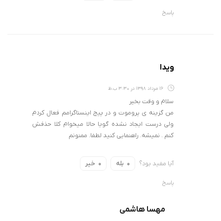
پاسخ
ویدا
16 مرداد 1398 در 3:30 ب.ظ
سلام و وقت بخیر
من گزینه ی پروموت و در پیج اینستاگرامم فعال کردم
ولی درست ایجاد نشده گویا حالا میخوام کلا حذفش
کنم . نمیشه. راهنمایی کنید لطفا. ممنونم
آیا مفید بود؟
بله
خیر
0
0
پاسخ
مهسا هاشمی