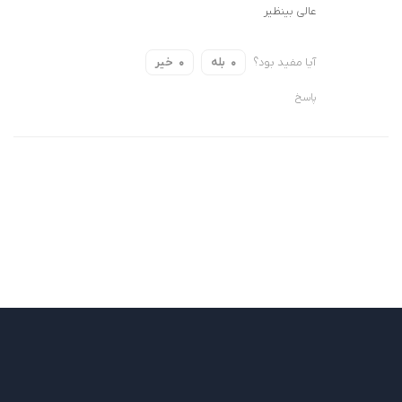
عالی بینظیر
آیا مفید بود؟
بله
خیر
0
0
پاسخ