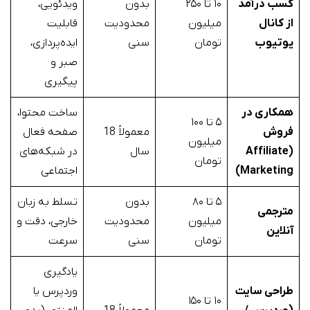
کسب درآمد
۱۰ تا ۲۵۰
بدون
ویدئویی،
از کانال
میلیون
محدودیت
قابلیت
یوتیوب
تومان
سنی
ایده‌پردازی،
صبر و
پیگیری
همکاری در
ساخت محتوا،
۵ تا ۱۰۰
فروش
معمولاً 18
صفحه فعال
میلیون
(Affiliate
سال
در شبکه‌های
تومان
Marketing)
اجتماعی
۵ تا ۸۰
بدون
تسلط به زبان
مترجمی
میلیون
محدودیت
خارجی، دقت و
آنلاین
تومان
سنی
سرعت
یادگیری
طراحی سایت
وردپرس یا
۱۰ تا ۱۵۰