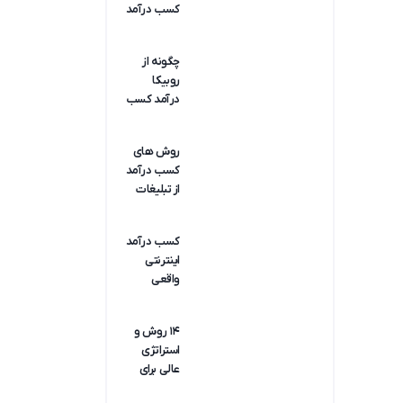
کسب درآمد
در خانه
(درآمدزایی
چگونه از
آسان در
روبیکا
منزل)
درآمد کسب
کنیم؟
روش های
کسب درآمد
از تبلیغات
ویدیویی
کسب درآمد
اینترنتی
واقعی
رایگان؛ آمار
درآمد
۱۴ روش و
مشاغل
استراتژی
عالی برای
کسب درآمد