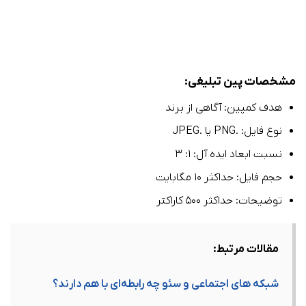
مشخصات پین تبلیغی:
هدف کمپین: آگاهی از برند
نوع فایل: .PNG یا .JPEG
نسبت ابعاد ایده آل: ۱: ۳
حجم فایل: حداکثر ۱۰ مگابایت
توضیحات: حداکثر ۵۰۰ کاراکتر
مقالات مرتبط:
شبکه‌ های اجتماعی و سئو چه رابطه‌ای با هم دارند؟