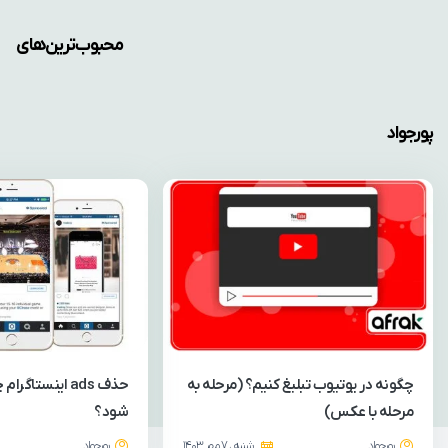
محبوب‌ترین‌های
پورجواد
چگونه در یوتیوب تبلیغ کنیم؟ (مرحله به
حذف ads اینستاگ
مرحله با عکس)
شود؟
پورجواد
شنبه ، 7 مهر 1403
پورجواد