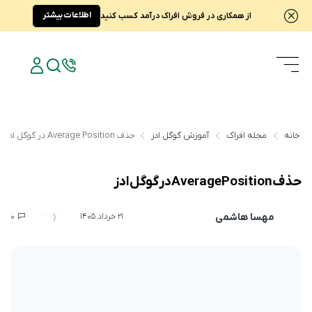
اطلاعات بیشتر
از همکاری در فروش افراک درآمد کسب کنید
خانه
مجله افراک
آموزش گوگل ادز
حذف Average Position در گوگل ادز
حذف Average Position در گوگل ادز
مهسا هاشمی
0
2,496
21 خرداد 1405