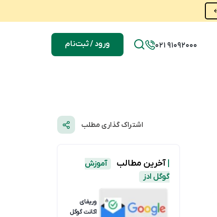
ورود / ثبت‌نام
021 91092000
اشتراک گذاری مطلب
|
آخرین مطالب
آموزش
گوگل ادز
وریفای
اکانت گوگل