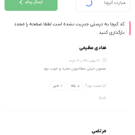
ارسال پیام
کد کپچا به درستی جنریت نشده است لطفا صفحه را مجدد
بارگذاری کنید
هادی عظیمی
26 بهمن 1401 در 1:16 ق.ظ
ممنون خیلی مطالبتون مفید و خوب بود
آیا مفید بود؟
بله
خیر
1
0
پاسخ
مرتضی