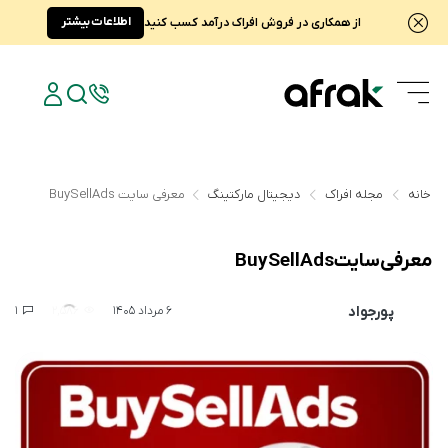
اطلاعات بیشتر
از همکاری در فروش افراک درآمد کسب کنید
خانه
مجله افراک
دیجیتال مارکتینگ
معرفی سایت BuySellAds
معرفی سایت BuySellAds
پورجواد
1
2,586
6 مرداد 1405