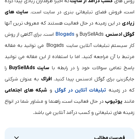
روش های
کسب درآمد از سایت
که اخیرا طرفداران زیادی پیدا کرده
است، فروش فضای تبلیغاتی بنری در سایت است.
سایت های
زیادی
در این زمینه در حال فعالیت هستند که معروف ترین آنها
گوگل ادسنس
، BuySellAds و
Blogads
است. برای آگاهی از روش
کار سیستم تبلیغات آنلاین سایت Blogads می توانید به مقاله
مرتبط با آن مراجعه کنید. اما با استفاده از این مقاله می توانید
پاسخ تمامی سوالات خود را در رابطه با
سایت BuySellAds
را
جایگزینی برای گوگل ادسنس پیدا کنید.
افراک
به عنوان شرکتی
که در زمینه
تبلیغات آنلاین در گوگل
و
شبکه های اجتماعی
مانند
یوتیوب
در حال فعالیت است، راهنما و مشاور شما در انواع
زمینه های تبلیغاتی و کسب درآمد آنلاین می باشد.
فهرست مطالب