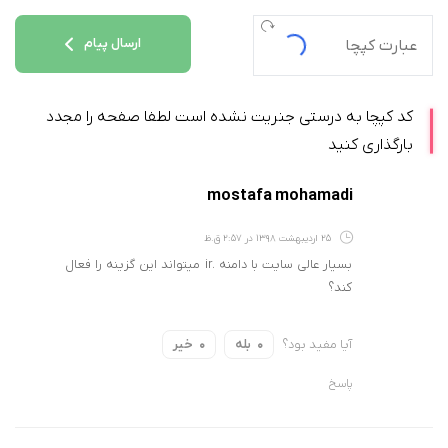
ارسال پیام
کد کپچا به درستی جنریت نشده است لطفا صفحه را مجدد
بارگذاری کنید
mostafa mohamadi
25 اردیبهشت 1398 در 2:57 ق.ظ
بسیار عالی سایت با دامنه .ir میتواند این گزینه را فعال
کند؟
آیا مفید بود؟
بله
خیر
0
0
پاسخ