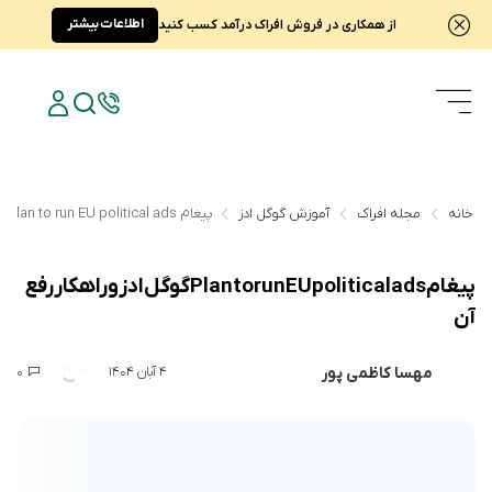
اطلاعات بیشتر
از همکاری در فروش افراک درآمد کسب کنید
خانه
مجله افراک
آموزش گوگل ادز
پیغام Plan to run EU political ads گوگل ادز و راهکار رفع آن
پیغام Plan to run EU political ads گوگل ادز و راهکار رفع
آن
مهسا کاظمی پور
0
99
4 آبان 1404