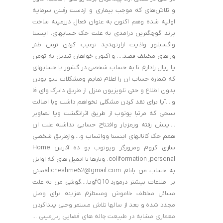
و تلاش‌های که موجب بیماری و ازدست رفتنن سرمایه
اولیه شده وهم اکنون به عنوان فعال درزمینه ساخت
برند گوچگترین درامدی به علت حک حسابهای. اینستا
واگسپلور واذیت ازارتهدید ترعیب کردن ترس طنز
وراهای مختلف قصد…. و اکنون خواهان تبدیل به تومن
یا ریال رادارم تا به حساب شخصی در گشور یا حسابهای
که شماره حساب ان را اعلام نمایم ومشکلات لایو بودن
بدون اطلاع و حتی تلویزیون منزل از طریق دایرک وای فا
و….آیا برای نقد کردن مشگلی نخواهم داشت وبا اصالت
سنجی که مرتبا یوتوب از طریق اثرانگشت ویا تصاویر
….پیش رفته ورمزیار وافتتاح حسابی نداشته علت ان
همم حک کانالهای اینستا وواتساب و….وازطریق شخصی
سازی کروم ومرورگر ویوتوب بو ده آدرس Home
.coliformation ,personal وبارها با ایمیل های که اوایل
به حساب من بانام alicheshme62@gmail.comمبنی
بر اطلاعات بیشتر درمورد fQ10ویا….گوشی من به علت
مسائل مختلف خاموش ومستلزم هزینه برای وصل
مجدد شده و بعد از سالها تلاش مستمر وحتی پیداکردن
معماری مشابه در طبیعت چاله های فضایی زیرزمینی …