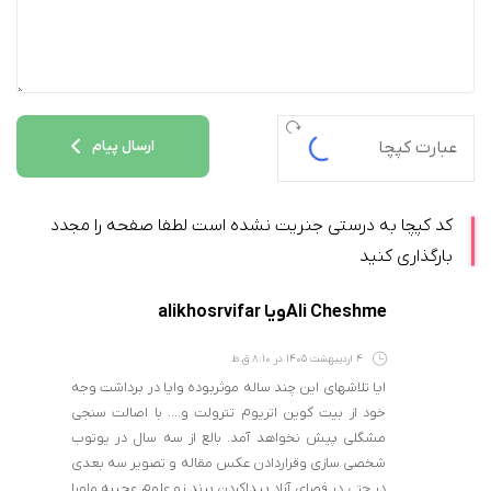
ارسال پیام
کد کپچا به درستی جنریت نشده است لطفا صفحه را مجدد
بارگذاری کنید
Ali Cheshmeویا alikhosrvifar
4 اردیبهشت 1405 در 8:10 ق.ظ
ایا تلاشهای این چند ساله موثربوده وایا در برداشت وجه
خود از بیت کوین اتریوم تترولت و…. با اصالت سنجی
مشگلی پیش نخواهد آمد. بالع از سه سال در یوتوب
شخصی سازی وقراردادن عکس مقاله و تصویر سه بعدی
در حتی در فصای آزاد پیداکردن برند زو علوم عجیبه ماورا