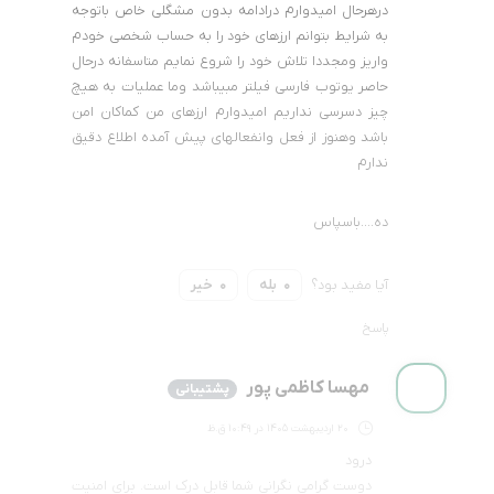
درهرحال امیدوارم درادامه بدون مشگلی خاص باتوجه
به شرایط بتوانم ارزهای خود را به حساب شخصی خودم
واریز ومجددا تلاش خود را شروع نمایم متاسفانه درحال
حاصر یوتوب فارسی فیلتر مبیباشد وما عملیات به هیچ
چیز دسرسی نداریم امیدوارم ارزهای من کماکان امن
باشد وهنوز از فعل وانفعالهای پیش آمده اطلاع دقیق
ندارم
ده….باسپاس
آیا مفید بود؟
بله
خیر
0
0
پاسخ
مهسا کاظمی پور
پشتیبانی
20 اردیبهشت 1405 در 10:49 ق.ظ
درود
دوست گرامی نگرانی شما قابل درک است. برای امنیت