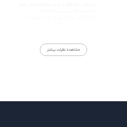
و برداشت ارزها فقط از طریق صرافی/کیف‌پول رسمی
و پشتیبانی همان سرویس اقدام کنید.
به هیچ‌کس رمز، کد پیامک، کد دوعاملی یا عبارت
بازیابی ندهید. اگر احتمال هک می‌دهید، اول رمز
ایمیل و حساب‌ها را عوض کنید و احراز هویت
دومرحله‌ای را فعال کنید.
مشاهده نظرات بیشتر
آیا مفید بود؟
بله
خیر
0
0
پاسخ
امیر عربی
6 آذر 1404 در 11:50 ق.ظ
سلام عرض ادب من منو گوشیم و یوتیوب خودم فارسی
هستش و نمیتونم چنل یا کانال رو برند کنم لطفا بهم