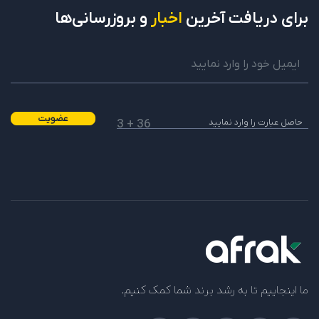
کمک کنید که چیکار کنم موندم تو کار خودم
برای دریافت
آخرین
اخبار
و بروزرسانی‌ها
آیا مفید بود؟
بله
خیر
0
0
پاسخ
مهسا کاظمی پور
پشتیبانی
عضویت
36 + 3
11 آذر 1404 در 9:33 ق.ظ
درود و عرض ادب
لطفا آموزش زیر را ببینید. در این آموزش به طور کامل
نحوه تبدیل کانال پرسونال به برند را ببینید.
https://www.youtube.com/watch?
v=uOhOhHV7mAQ
آیا مفید بود؟
بله
خیر
0
0
ما اینجاییم تا به رشد برند شما کمک کنیم.
پاسخ