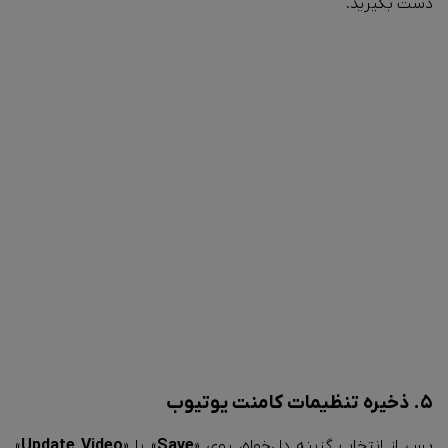
دست بگیرید.
۵. ذخیره تنظیمات کامنت یوتیوب
پس از انتخاب گزینه دل‌خواه، روی «
Save
» یا «
Update Video
»