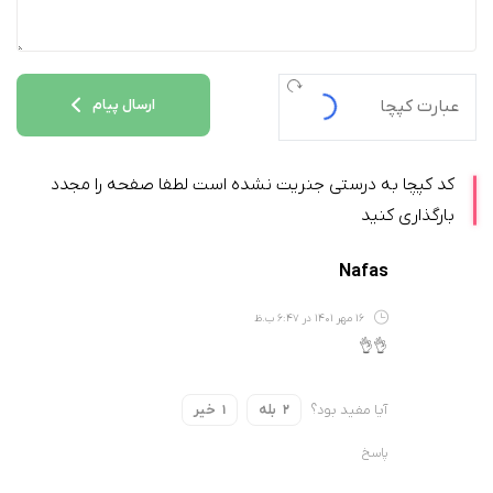
ارسال پیام
کد کپچا به درستی جنریت نشده است لطفا صفحه را مجدد
بارگذاری کنید
Nafas
16 مهر 1401 در 6:47 ب.ظ
👌👌
آیا مفید بود؟
بله
خیر
1
2
پاسخ