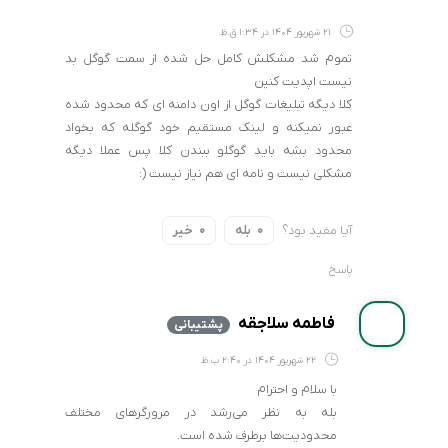
21 شهریور 1404 در 1:34 ق.ظ
تموم شد مشکلش کامل حل شده از سمت گوگل بد
نیست اپدیت کنین
کلا دیگه تبلیغات گوگل از اون دامنه ای که محدود شده
عبور نمیکنه و لینک مستقیم خود گوگله که بخواد
محدود بشه باید گوگلو ببندن کلا پس عملا دیگه
مشکلی نیست و نامه ای هم نیاز نیست (:
آیا مفید بود؟
بله
خیر
0
0
پاسخ
فاطمه سلاجقه
پشتیبانی
22 شهریور 1404 در 2:40 ب.ظ
با سلام و احترام
بله به نظر می‌رشد در مرورگرهای مختلف
محدودیت‌ها برطرف شده است.