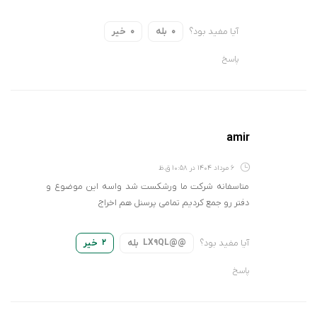
آیا مفید بود؟
بله
خیر
0
0
پاسخ
amir
6 مرداد 1404 در 10:58 ق.ظ
متاسفانه شرکت ما ورشکست شد واسه این موضوع و
دفتر رو جمع کردیم تمامی پرسنل هم اخراج
آیا مفید بود؟
بله
خیر
2
@@LX9QL
پاسخ