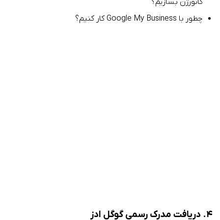
کانورژن بسازیم؟
چطور با Google My Business کار کنیم؟
۴. دریافت مدرک رسمی گوگل ادز