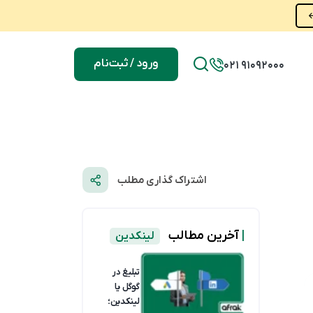
ورود / ثبت‌نام
021 91092000
اشتراک گذاری مطلب
|
آخرین مطالب
لینکدین
تبلیغ در
گوگل یا
لینکدین؛