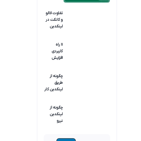
کدامیک
بهتر است؟
تفاوت فالو
و کانکت در
لینکدین
چیست؟
(انواع
۱۱ راه
سطوح
کاربردی
کانکشن)
افزایش
فالوور
لینکدین
چگونه از
شرکتی و
طریق
شخصی
لینکدین کار
پیدا کنیم؟
(کاریابی در
چگونه از
لینکدین)
لینکدین
نیرو
استخدام
کنیم؟
(راهنمای