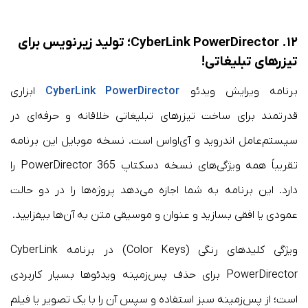
۱۲. CyberLink PowerDirector؛ تولید زیرنویس برای
تیزرهای تبلیغاتی!
برنامه ویرایش ویدئو
CyberLink PowerDirector
ابزاری
قدرتمند برای ساخت تیزرهای تبلیغاتی خلاقانه و حرفه‌ای در
سیستم‌عامل اندروید و آی‌اواس است. نسخه موبایل این برنامه
تقریباً همه ویژگی‌های نسخه دسکتاپ PowerDirector 365 را
دارد. این برنامه به شما اجازه می‌دهد پروژه‌ها را در دو حالت
عمودی یا افقی بسازید و عنوان و موسیقی متن به آن‌ها بیفزایید.
ویژگی کلیدهای رنگی (Color Keys) در برنامه CyberLink
PowerDirector برای حذف پس‌زمینه ویدئو‌ها بسیار کاربردی
است؛ از پس‌زمینه سبز استفاده و سپس آن را با یک تصویر یا فیلم