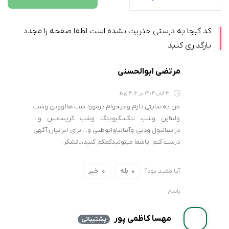
کد کپچا به درستی جنریت نشده است لطفا صفحه را مجدد
بارگذاری کنید
مرتضی ابوالحسنی
3 آبان 1404 در 4:12 ق.ظ
من یه سایتی دارم ومیخوام درمورد شب هالووین وشب
ولنتاین وشب تنکسگیوینگ وشب کریسمس و…
دراستانبول ودبی وآنتالیاوابوظبی و….برای ایرانیان آگهی
درست کنم ایاشما میتونیدکمکم کنید،باتشکر.
آیا مفید بود؟
بله
خیر
0
0
پاسخ
مهسا کاظمی پور
پشتیبانی