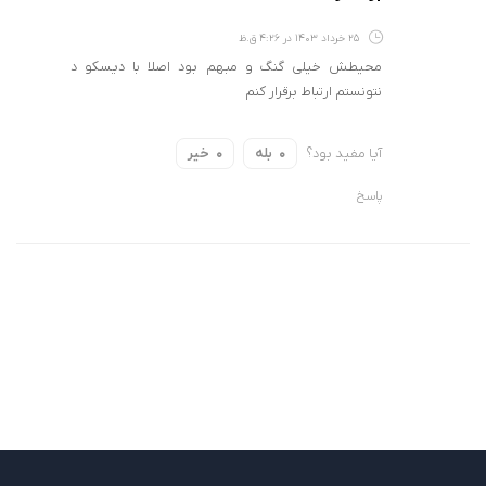
25 خرداد 1403 در 4:26 ق.ظ
محیطش خیلی گنگ و مبهم بود اصلا با دیسکو د
نتونستم ارتباط برقرار کنم
آیا مفید بود؟
بله
خیر
0
0
پاسخ