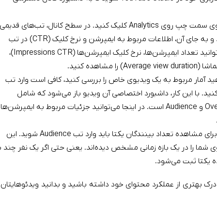
پس از ورود، از منوی سمت چپ روی Analytics کلیک کنید. در سطح کانال، تب‌های قدیمی
مثل Reach و Engagement دیگر وجود ندارند و به جای آن، اطلاعات مربوط به ایمپرشن و نرخ کلیک (CTR) در تب
Content قرار گرفته است. در همین بخش می‌توانید تعداد ایمپرشن‌ها، نرخ کلیک ایمپرشن‌ها (Impressions CTR)،
اهده کنید.
ید آمار مربوط به یک ویدیوی خاص را بررسی کنید، کافی است وارد تب
یک کنید. با این کار، داشبورد اختصاصی آن ویدیو باز می‌شود که شامل
تب‌های جداگانه Overview، Reach، Engagement و Audience است. در اینجا می‌توانید جزئیات مربوط به ایمپرشن‌ه
برای مشاهده تعداد بینندگان یکتا باید وارد تب Audience شوید. این
ی شما را در یک بازه زمانی مشخص دیده‌اند. یعنی حتی اگر یک نفر چند با
ده یکتا ثبت می‌شود.
رک بهتری از عملکرد محتوای خود داشته باشید و بدانید ویدئوهایتان ت