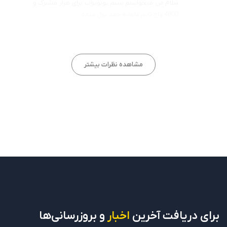
سلام من میخواستم ببینم یوتویوب برای هزار مشترک و
4000 واچ تایم ماهانه چقد پول میده
آیا مفید بود؟
بله
خیر
1
3
پاسخ
مشاهده نظرات بیشتر
فاطمه سلاجقه
پشتیبانی
6 تیر 1400 در 10:32 ق.ظ
سلام بر شما برای اطلاع از میزان درامد یوتیوب به
مقاله
درآمد هر ۱۰۰۰ بازدید یوتیوب چند دلار است؟
مراجعه کنید. موفق باشید.
آیا مفید بود؟
بله
خیر
0
4
پاسخ
برای دریافت
آخرین
اخبار
و بروزرسانی‌ها