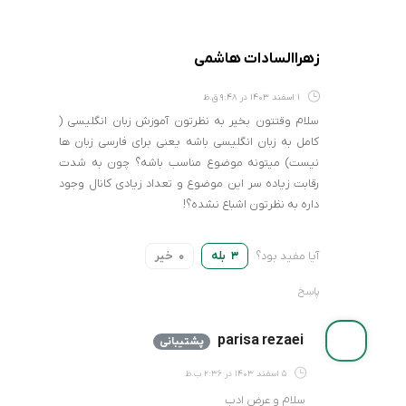
زهراالسادات هاشمی
1 اسفند 1403 در 9:48 ق.ظ
سلام وقتتون بخیر به نظرتون آموزش زبان انگلیسی (
کامل به زبان انگلیسی باشه یعنی برای فارسی زبان ها
نیست) میتونه موضوع مناسب باشه؟ چون به شدت
رقابت زیاده سر این موضوع و تعداد زیادی کانال وجود
داره به نظرتون اشباع نشده؟!
آیا مفید بود؟
بله
خیر
0
3
پاسخ
parisa rezaei
پشتیبانی
5 اسفند 1403 در 2:36 ب.ظ
سلام و عرض ادب