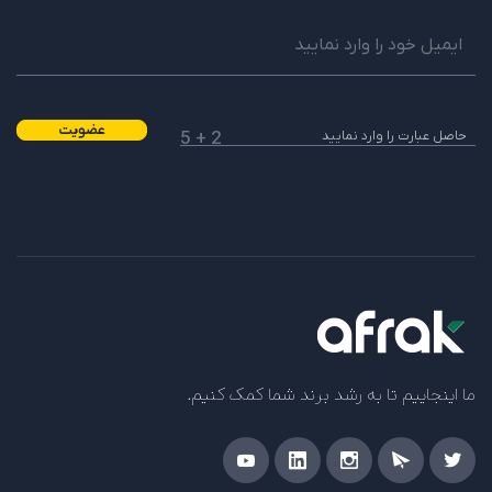
امیررضا بیات
29 فروردین 1400 در 6:14 ب.ظ
با سلام و خسته نباشید
عضویت
2 + 5
من یک سوال داشتم و میخواستم بپرسم که من اگه در
آمد دلاری داشتم یوتیوب در آمدم را به کجا ارسال میکرد
یا که کارت اعتباری نیاز است؟
آیا مفید بود؟
بله
خیر
2
2
پاسخ
فاطمه سلاجقه
پشتیبانی
ما اینجاییم تا به رشد برند شما کمک کنیم.
30 فروردین 1400 در 9:32 ق.ظ
سلام
بعد از رسیدن به حداقل شرایط یوتیوب و مانیتایز