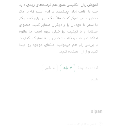
آموزش زبان انگلیسی هنوز هم فرصت‌های زیادی دارد،
حتی با رقابت زیاد. پیشنهاد ما این است که بر یک
بخش خاص تمرکز کنید، مثلاً انگلیسی برای کسب‌وکار
یا سفر. تا خودتان را از دیگران متمایز کنید. محتوای
خلاقانه و با کیفیت نیز خیلی مهم است، به علاوه
اینکه تجربیات و نکات شخصی‌ را به اشتراک بگذارید.
با بررسی رقبا هم می‌توانید خلأهای موجود روا پیدا
کنید و از آن استفاده کنید.
آیا مفید بود؟
بله
خیر
0
3
پاسخ
sipan
5 تیر 1400 در 10:03 ب.ظ