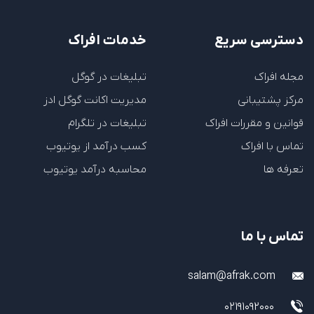
شدن کانال، با متصل کردن حساب گوگل ادسنس به
کانال درآمد شما نقد می شود.
دسترسی سریع
خدمات افراک
آیا مفید بود؟
بله
خیر
0
6
مجله افراک
تبلیغات در گوگل
پاسخ
مرکز پشتیبانی
مدیریت اکانت گوگل ادز
قوانین و مقررات افراک
تبلیغات در تلگرام
تماس با افراک
کسب درآمد از یوتیوب
تعرفه ها
محاسبه درآمد یوتیوب
تماس با ما
salam@afrak.com
02191092000