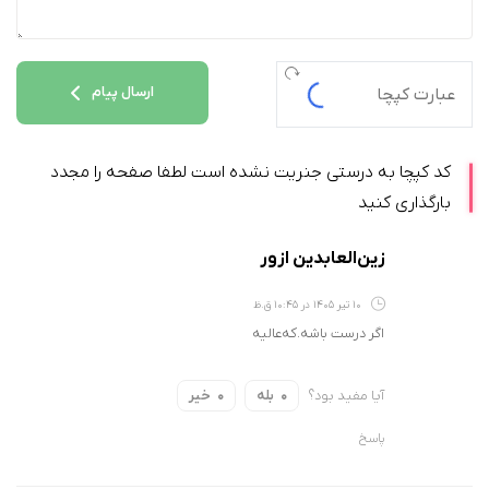
ارسال پیام
کد کپچا به درستی جنریت نشده است لطفا صفحه را مجدد
بارگذاری کنید
زین‌العابدین‌ ‌ازور
10 تیر 1405 در 10:45 ق.ظ
اگر درست باشه.که‌عالیه
آیا مفید بود؟
بله
خیر
0
0
پاسخ