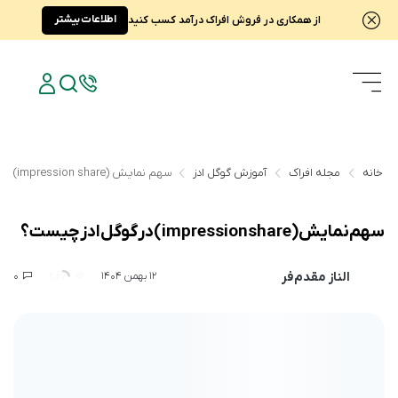
اطلاعات بیشتر
از همکاری در فروش افراک درآمد کسب کنید
خانه
مجله افراک
آموزش گوگل ادز
سهم نمایش (impression share) در گوگل ادز چیست؟
سهم نمایش (impression share) در گوگل ادز چیست؟
الناز مقدم‌فر
0
2,669
12 بهمن 1404