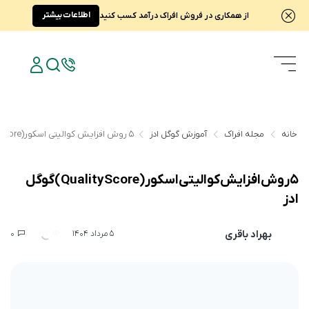
اطلاعات بیشتر
از همکاری در فروش افراک درآمد کسب کنید
خانه
مجله افراک
آموزش گوگل ادز
۵ روش افزایش کوالیتی اسکور(Quality Score) گوگل ادز
۵ روش افزایش کوالیتی اسکور(Quality Score) گوگل
ادز
بهراد باقری
0
617
5 مرداد 1404