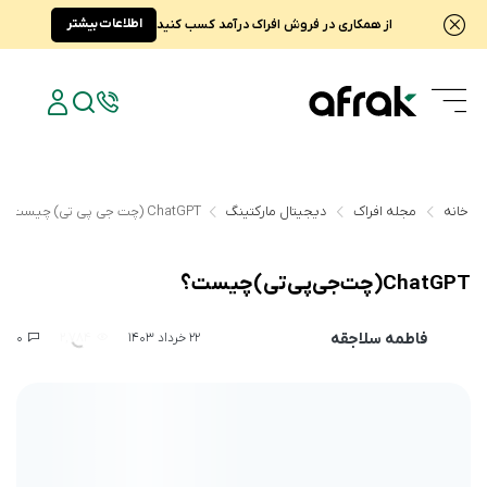
اطلاعات بیشتر
از همکاری در فروش افراک درآمد کسب کنید
خانه
مجله افراک
دیجیتال مارکتینگ
ChatGPT (چت جی‌ پی تی) چیست؟
ChatGPT (چت جی‌ پی تی) چیست؟
فاطمه سلاجقه
0
2,784
22 خرداد 1403