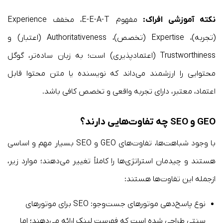
نکته آموزشی افراک:
مفهوم E-E-A-T، مخفف Experience
(تجربه)، Expertise (تخصص)، Authoritativeness (اعتبار) و
Trustworthiness (اعتمادپذیری) است؛ به زبان ساده‌تر، گوگل
محتوایی را ارزشمند می‌داند که نویسنده یا متن محتوا قابل
اعتماد، معتبر، دارای تجربه واقعی و تخصص کافی باشد.
GEO و SEO
چه
تفاوت‌های
ی دارند؟
با وجود شباهت‌ها، تفاوت‌های GEO و SEO بسیار مهم و اساسی
هستند و چیدمان استراتژی‌ها را کاملاً تغییر می‌دهند؛ موارد زیر،
ازجمله این تفاوت‌ها هستند:
نوع پاسخ‌دهی موتورهای جست‌وجو: SEO برای موتورهای
سنتی طراحی شده است که فهرست لینک ارائه می‌دهند؛ اما