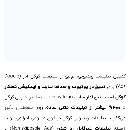
کمپین تبلیغات ویدیویی، نوعی از تبلیغات گوگل ادز (Google
Ads) برای
تبلیغ در یوتیوب و صدها سایت و اپلیکیشن همکار
گوگل
است. طبق آمار سایت adspyder.io، تبلیغات ویدیویی گوگل
تا
۴۰۰%
ب
یشتر از تبلیغات متنی ساده
، روی مخاطبان تأثیر
می‌گذارند. تبلیغات ویدیویی گوگل در انواع متنوعی اجرا می‌شوند؛
ازجمله
تبلیغات غیرقابل رد شدن
(Non-skippable Ads) و