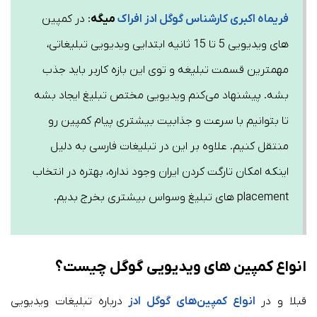
فریماه اکبری کارشناس گوگل ادز افراک
میگه
: در کمپین
های ویديویی 5 تا 15 ثانیه ابتدایی ویديویی تبلیغاتی،
مهمترین قسمت تبلیغه و توی این بازه کاربر باید جذب
بشه. پیشنهاد می‌کنم ویديویی مختص تبلیغ ایجاد بشه
تا بتوانیم با سرعت و جذابیت بیشتری پیام کمپین رو
منتقل کنیم. علاوه بر این در تبلیغات فارسی به دلیل
اینکه امکان تارگت کردن ایران وجود نداره، بهتره در انتخاب
placement های تبلیغ وسواس بیشتری بخرج بدیم.
انواع کمپین های ویدیویی گوگل
چیست؟
قبلا و در
انواع کمپین‌های گوگل ادز
درباره تبلیغات ویدیویی