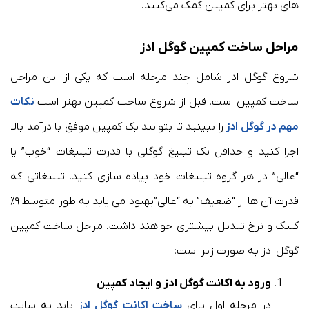
های بهتر برای کمپین کمک می‌کنند.
مراحل ساخت کمپین گوگل ادز
شروع گوگل ادز شامل چند مرحله است که یکی از این مراحل
ساخت کمپین است. قبل از شروع ساخت کمپین بهتر است
نکات
مهم در گوگل ادز
را ببینید تا بتوانید یک کمپین موفق با درآمد بالا
اجرا کنید و حداقل یک تبلیغ گوگلی با قدرت تبلیغات “خوب” یا
“عالی” در هر گروه تبلیغات خود پیاده سازی کنید. تبلیغاتی که
قدرت آن ها از “ضعیف” به “عالی”بهبود می یابد به طور متوسط ​​۹٪
کلیک و نرخ تبدیل بیشتری خواهند داشت. مراحل ساخت کمپین
گوگل ادز به صورت زیر است:
ورود به اکانت گوگل ادز و ایجاد کمپین
در مرحله اول برای
ساخت اکانت گوگل ادز
باید به سایت