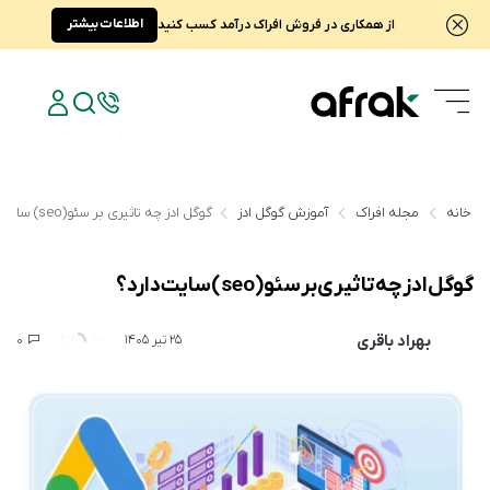
اطلاعات بیشتر
از همکاری در فروش افراک درآمد کسب کنید
خانه
مجله افراک
آموزش گوگل ادز
گوگل ادز چه تاثیری بر سئو(seo) سایت دارد؟
گوگل ادز چه تاثیری بر سئو(seo) سایت دارد؟
بهراد باقری
0
2,928
25 تیر 1405