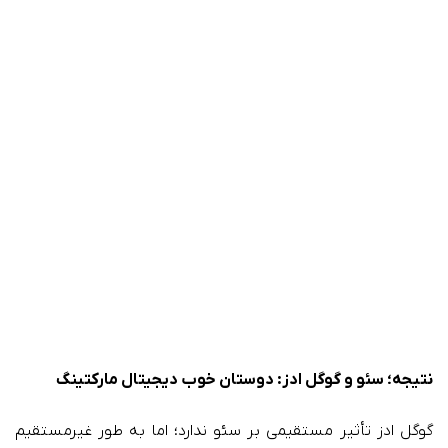
نتیجه؛ سئو و گوگل ادز: دوستان خوب دیجیتال مارکتینگ
گوگل ادز تأثیر مستقیمی بر سئو ندارد؛ اما به طور غیرمستقیم