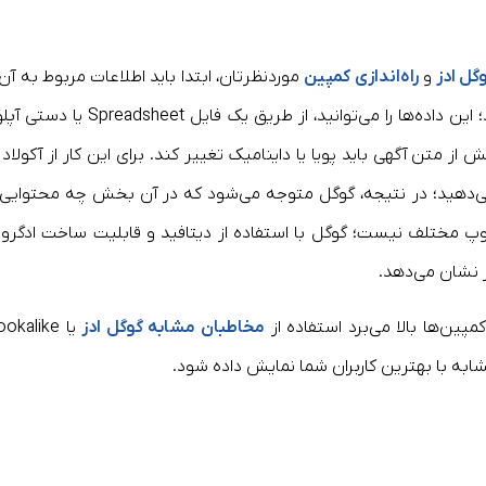
گل ادز
و
راه‌اندازی کمپین
موردنظرتان، ابتدا باید اطلاعات مربوط به آن ر
در بخش Business Data حساب گوگل ادز وارد کنید؛ این داده‌ها را می‌توانید، از طریق یک فایل preadsheet
متن آگهی باید پویا یا داینامیک تغییر کند. برای این کار از آکولاد {
ر می‌دهید؛ در نتیجه، گوگل متوجه می‌شود که در آن بخش چه محتوایی ر
ad cu نیازی به چند ادگروپ مختلف نیست؛ گوگل با استفاده از دیتافید و قابلیت ساخت ادگر
ر نشان می‌دهد.
مپین‌ها بالا می‌برد استفاده از
مخاطبان مشابه گوگل ادز
یا okalike