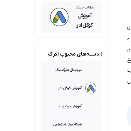
بینگ؛
کدامیک
مطالب بیشتر
برای شما
آموزش
مناسبتر
گوگل ادز
است؟
ا
ه
ازی
|
دسته‌های محبوب افراک
ع
دیجیتال مارکتینگ
ه
لیت ad customizer در گوگل
آموزش گوگل ادز
آموزش یوتیوب
شبکه های اجتماعی