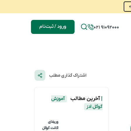
ورود / ثبت‌نام
021 91092000
اشتراک گذاری مطلب
|
آخرین مطالب
آموزش
گوگل ادز
وریفای
اکانت گوگل