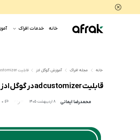
خانه
خدمات افراک
آموز
خانه
مجله افراک
آموزش گوگل ادز
قابلیت ad customizer در گوگل ادز چیست و چه مزایایی دارد؟
قابلیت ad customizer در گوگل ادز چیست و چه مزایایی دارد؟
محمدرضا ایمانی
0
38
8 اردیبهشت 1405