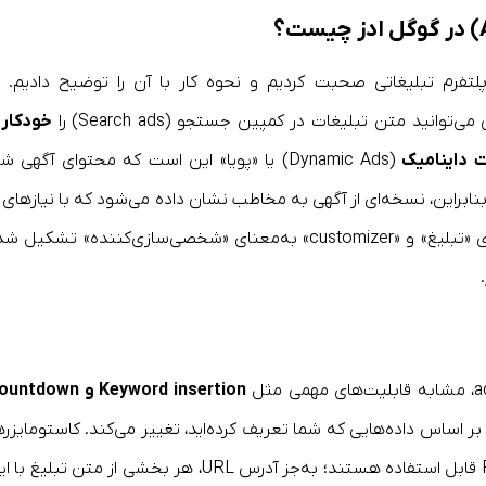
پلتفرم تبلیغاتی صحبت کردیم و نحوه کار با آن را توضیح دادیم.
وانید متن تبلیغات در کمپین جستجو (Search ads) را
خودکار 
ت داینامیک
(Dynamic Ads) یا «پویا» این است که محتوای آگهی شما
بنابراین، نسخه‌ای از آگهی به مخاطب نشان داده می‌شود که با نیازهای ا
مطابقت دارد. اد کاستومایزر از دو واژه «ad» به‌معنای «تبلیغ» و «customizer» به‌معنای «شخصی‌سازی‌کننده» تشکیل
.
Keyword insertion و tdown
 اساس داده‌هایی که شما تعریف کرده‌اید، تغییر می‌کند. کاستومایزرها
هم در Text Ads و هم در Responsive Search Ads قابل استفاده هستند؛ به‌جز آدرس URL، هر بخشی از متن تبلیغ