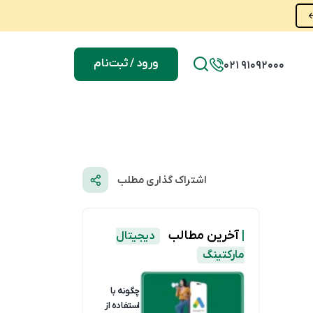
ورود / ثبت‌نام
021 91092000
اشتراک گذاری مطلب
|
آخرین مطالب
دیجیتال
مارکتینگ
چگونه با
استفاده از