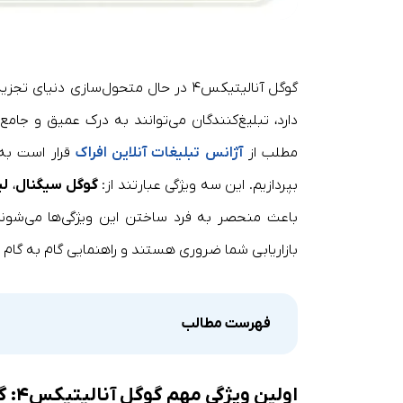
گوگل آنالیتیکس۴ در حال متحول‌سازی دن
دارد، تبلیغ‌کنندگان می‌توانند به درک عمیق و جا
مطلب از
آژانس تبلیغات آنلاین افراک
قرار است به 
بپردازیم. این سه ویژگی عبارتند از:
گوگل سیگنال
،
لی
باعث منحصر به فرد ساختن این ویژگی‌ها می‌شوند 
بازاریابی شما ضروری هستند و راهنمایی گام به گام درباره نحوه 
فهرست مطالب
اولین ویژگی مهم گوگل آنالیتیکس۴: گوگل سیگنال (Google Signals)