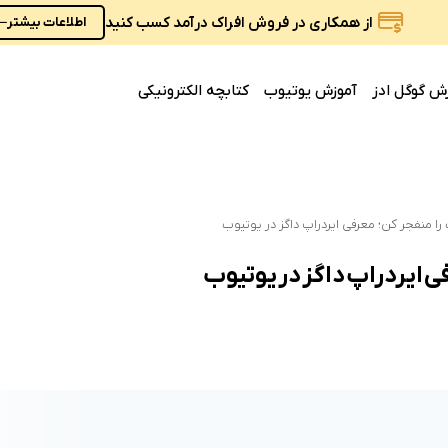
از همکاری در فروش افراک درآمد کسب کنید
اطلاعات بیشتر
ش گوگل ادز
آموزش یوتیوب
کتابچه الکترونیکی
 را منفجر کن؛ معرفی ایردراپ داگز در یوتیوب
فی ایردراپ داگز در یوتیوب