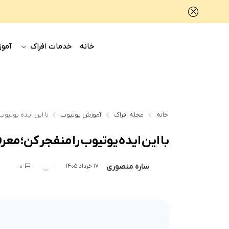
خانه
خدمات افراک
آموز
خانه
مجله افراک
آموزش یوتیوب
با این ایده یوتیوب
با این ایده یوتیوب را منفجر کن؛ معر
ساره منصوری
0
310
17 خرداد 1405