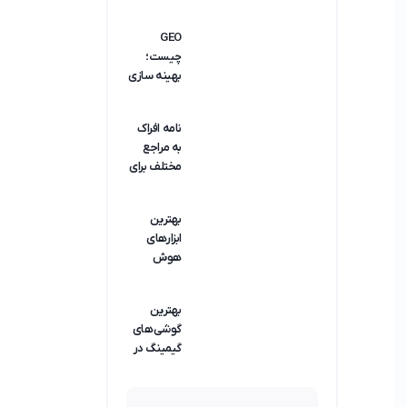
یوتیوب
(سایت و
GEO
ربات دانلود
چیست؛
Youtube)
بهینه سازی
سایت در
موتورهای
نامه افراک
هوش
به مراجع
مصنوعی
مختلف برای
رفع
محدودیت
بهترین
دامنه
ابزارهای
Google
هوش
Ads
مصنوعی
تبدیل متن
بهترین
به صدا برای
گوشی‌‌های
یوتیوبرها
گیمینگ در
سال 2025
(مناسب
برای