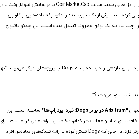
را با داده‌های واقعی تحلیل کرده است. این یوتیوبر از ابزارهایی مانند سایت CoinMarketCap برای نمایش نمودار رشد 
رده و استراتژی‌های بازاریابی Dogs را بررسی کرده است. یکی از نکات برجسته ویدئو، ارائه داده‌هایی از کاربران
که نشان داده‌اند چگونه Dogs در عرض چند ماه به یک توکن معروف تبدیل شده است. این ویدئو تاکنون
مخاطبان معمولاً دوست دارند بدانند کدام ایردراپ بیشترین بازدهی را دارد. مقایسه Dogs با پروژه‌های دیگر می‌تواند 
نوان
“Arbitrum در برابر Dogs: نبرد ایردراپ‌ها”
ساخته است. این
اف‌سازی مزایا و معایب هر کدام، مخاطبان را راهنمایی کرده است. برای
مثال، Arbitrum تمرکز بیشتری روی کاربران حرفه‌ای‌تر دارد، در حالی که Dogs تلاش کرده با ارائه تسک‌های ساده‌تر، افراد