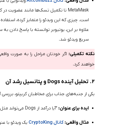
مثال واقعی:
کانال AltcoinBuzz
ویدئویی با عن
MetaMask تا تکمیل تسک‌ها مانند عضویت د
است. چیزی که این ویدئو را متمایز کرده، استفاده
علاوه بر این، یوتیوبر توانسته با پاسخ دادن به 
سریع ویدئو شد.
نکته تکمیلی:
اگر خودتان مراحل را به صورت واقعی
خواهند کرد.
۲. تحلیل آینده Dogs و پتانسیل رشد آن
یکی از جنبه‌های جذاب برای مخاطبان کریپتو، بررسی آ
ایده برای عنوان:
“آیا درآمد از Dogs می‌تواند مثل Dogecoin میلیونی شود؟”
مثال واقعی:
کانال CryptoKing
یک ویدئو با عن