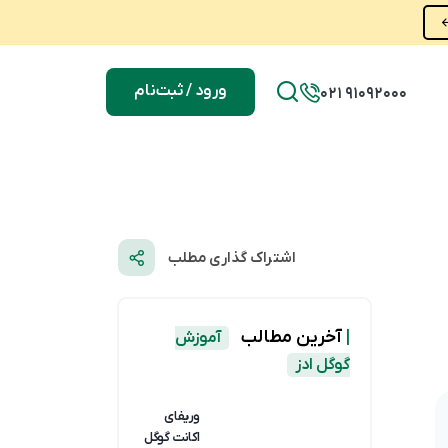
ورود / ثبت‌نام
021 91092000
اشتراک گذاری مطلب
|
آخرین مطالب
آموزش
گوگل ادز
وریفای
اکانت گوگل